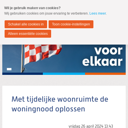
Spring
Wil je gebruik maken van cookies?
naar
Wij gebruiken cookies om jouw ervaring te verbeteren.
Lees meer
.
MENU
Spring
naar
Noord-Brabant
de
Schakel alle cookies in
Toon cookie-instellingen
inhoud
Spring
Alleen essentiële cookies
naar
het
hoofdmenu
Met tijdelijke woonruimte de
Zoeken:
Zoeken
woningnood oplossen
vrijdag 26 april 2024
13:43