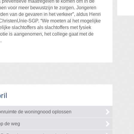
a preventieve maatregelen te komen om in de
en voor meer bewustzijn te zorgen. Jongeren
en van de gevaren in het verkeer”, aldus Henri
 ChristenUnie-SGP. “We moeten al het mogelijke
jke slachtoffers als slachtoffers met fysiek
motie is aangenomen, het college gaat met de
.
ril
oonruimte de woningnood oplossen
op de weg