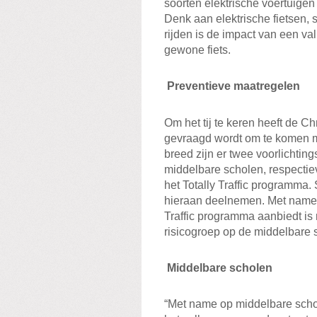
soorten elektrische voertuigen
Denk aan elektrische fietsen, 
rijden is de impact van een val
gewone fiets.
Preventieve maatregelen
Om het tij te keren heeft de 
gevraagd wordt om te komen m
breed zijn er twee voorlichti
middelbare scholen, respectiev
het Totally Traffic programma.
hieraan deelnemen. Met name h
Traffic programma aanbiedt is r
risicogroep op de middelbare s
Middelbare scholen
“Met name op middelbare scho