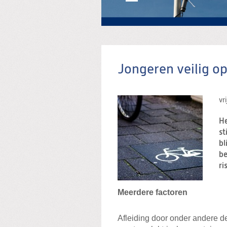
Jongeren veilig o
vr
He
st
bl
be
ri
Meerdere factoren
Afleiding door onder andere d