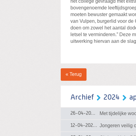
het college gevraagd met extr
bovengenoemde leeftijdsgroep
moeten bewuster gemaakt word
van Vulpen, burgerlid voor de
doen om zowel het aantal dodeli
letsel te verminderen.” Deze 
uitwerking hiervan aan de slag
« Terug
Archief
2024
ap
Met tijdelijke w
26-04-2024
26-04-2024 13:43
Jongeren veilig 
12-04-2024
12-04-2024 16:43