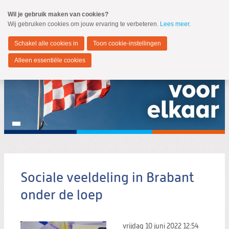
Spring
Wil je gebruik maken van cookies?
naar
Wij gebruiken cookies om jouw ervaring te verbeteren.
Lees meer
.
MENU
Spring
naar
Noord-Brabant
de
Schakel alle cookies in
Toon cookie-instellingen
inhoud
Spring
Alleen essentiële cookies
naar
het
hoofdmenu
Sociale veeldeling in Brabant
Zoeken:
Zoeken
onder de loep
vrijdag 10 juni 2022
12:54