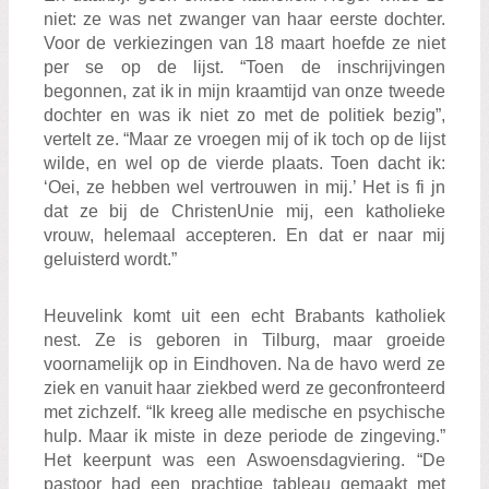
niet: ze was net zwanger van haar eerste dochter.
Voor de verkiezingen van 18 maart hoefde ze niet
per se op de lijst. “Toen de inschrijvingen
begonnen, zat ik in mijn kraamtijd van onze tweede
dochter en was ik niet zo met de politiek bezig”,
vertelt ze. “Maar ze vroegen mij of ik toch op de lijst
wilde, en wel op de vierde plaats. Toen dacht ik:
‘Oei, ze hebben wel vertrouwen in mij.’ Het is fi jn
dat ze bij de ChristenUnie mij, een katholieke
vrouw, helemaal accepteren. En dat er naar mij
geluisterd wordt.”
Heuvelink komt uit een echt Brabants katholiek
nest. Ze is geboren in Tilburg, maar groeide
voornamelijk op in Eindhoven. Na de havo werd ze
ziek en vanuit haar ziekbed werd ze geconfronteerd
met zichzelf. “Ik kreeg alle medische en psychische
hulp. Maar ik miste in deze periode de zingeving.”
Het keerpunt was een Aswoensdagviering. “De
pastoor had een prachtige tableau gemaakt met