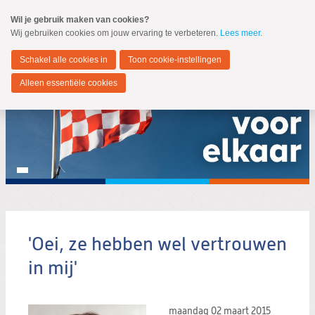
Spring
Wil je gebruik maken van cookies?
naar
Wij gebruiken cookies om jouw ervaring te verbeteren.
Lees meer
.
MENU
Spring
naar
Noord-Brabant
de
Schakel alle cookies in
Toon cookie-instellingen
inhoud
Spring
Alleen essentiële cookies
naar
het
hoofdmenu
'Oei, ze hebben wel vertrouwen
Zoeken:
Zoeken
in mij'
maandag 02 maart 2015