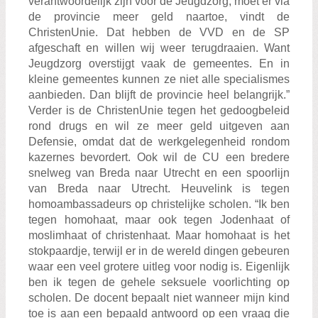
verantwoordelijk zijn voor de Jeugdzorg, moet er via
de provincie meer geld naartoe, vindt de
ChristenUnie. Dat hebben de VVD en de SP
afgeschaft en willen wij weer terugdraaien. Want
Jeugdzorg overstijgt vaak de gemeentes. En in
kleine gemeentes kunnen ze niet alle specialismes
aanbieden. Dan blijft de provincie heel belangrijk.”
Verder is de ChristenUnie tegen het gedoogbeleid
rond drugs en wil ze meer geld uitgeven aan
Defensie, omdat dat de werkgelegenheid rondom
kazernes bevordert. Ook wil de CU een bredere
snelweg van Breda naar Utrecht en een spoorlijn
van Breda naar Utrecht. Heuvelink is tegen
homoambassadeurs op christelijke scholen. “Ik ben
tegen homohaat, maar ook tegen Jodenhaat of
moslimhaat of christenhaat. Maar homohaat is het
stokpaardje, terwijl er in de wereld dingen gebeuren
waar een veel grotere uitleg voor nodig is. Eigenlijk
ben ik tegen de gehele seksuele voorlichting op
scholen. De docent bepaalt niet wanneer mijn kind
toe is aan een bepaald antwoord op een vraag die