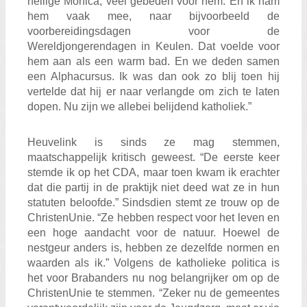
heilige Monica, veel gebeden voor hem. En ik nam
hem vaak mee, naar bijvoorbeeld de
voorbereidingsdagen voor de
Wereldjongerendagen in Keulen. Dat voelde voor
hem aan als een warm bad. En we deden samen
een Alphacursus. Ik was dan ook zo blij toen hij
vertelde dat hij er naar verlangde om zich te laten
dopen. Nu zijn we allebei belijdend katholiek.”
Heuvelink is sinds ze mag stemmen,
maatschappelijk kritisch geweest. “De eerste keer
stemde ik op het CDA, maar toen kwam ik erachter
dat die partij in de praktijk niet deed wat ze in hun
statuten beloofde.” Sindsdien stemt ze trouw op de
ChristenUnie. “Ze hebben respect voor het leven en
een hoge aandacht voor de natuur. Hoewel de
nestgeur anders is, hebben ze dezelfde normen en
waarden als ik.” Volgens de katholieke politica is
het voor Brabanders nu nog belangrijker om op de
ChristenUnie te stemmen. “Zeker nu de gemeentes